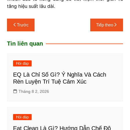
tăng hiệu suất lâu dài.
Điều
Trước
Tiếp theo
hướng
bài
Tin liên quan
viết
Hỏi đáp
EQ Là Chỉ Số Gì? Ý Nghĩa Và Cách
Rèn Luyện Trí Tuệ Cảm Xúc
Tháng 8 2, 2026
Hỏi đáp
Eat Clean Là Gì? Hướng Dẫn Chế Độ