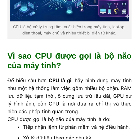
CPU là bộ xử lý trung tâm, xuất hiện trong máy tính, laptop,
điện thoại, máy chủ và nhiều thiết bị điện tử khác.
Vì sao CPU được gọi là bộ não
của máy tính?
Để hiểu sâu hơn
CPU là gì
, hãy hình dung máy tính
như một hệ thống làm việc gồm nhiều bộ phận. RAM
lưu dữ liệu tạm thời, ổ cứng lưu trữ lâu dài, GPU xử
lý hình ảnh, còn CPU là nơi đưa ra chỉ thị và thực
hiện các phép tính quan trọng.
CPU được gọi là bộ não của máy tính là do:
Tiếp nhận lệnh từ phần mềm và hệ điều hành.
Xử lý dữ liệu theo các chu kỳ.