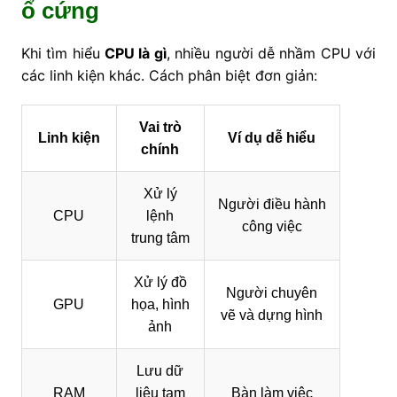
ổ cứng
Khi tìm hiểu
CPU là gì
, nhiều người dễ nhầm CPU với
các linh kiện khác. Cách phân biệt đơn giản:
Vai trò
Linh kiện
Ví dụ dễ hiểu
chính
Xử lý
Người điều hành
CPU
lệnh
công việc
trung tâm
Xử lý đồ
Người chuyên
GPU
họa, hình
vẽ và dựng hình
ảnh
Lưu dữ
RAM
liệu tạm
Bàn làm việc